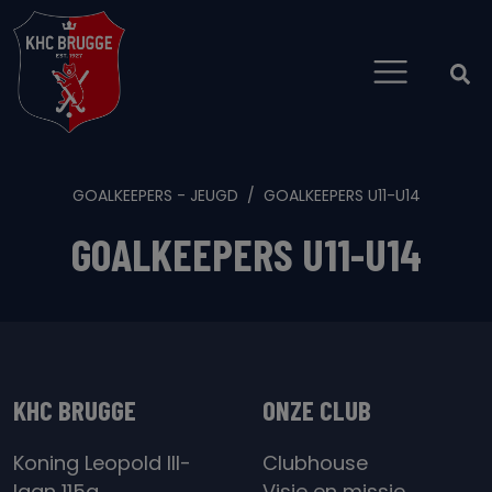
GOALKEEPERS - JEUGD
GOALKEEPERS U11-U14
GOALKEEPERS U11-U14
KHC BRUGGE
ONZE CLUB
Koning Leopold III-
Clubhouse
laan 115a
Visie en missie