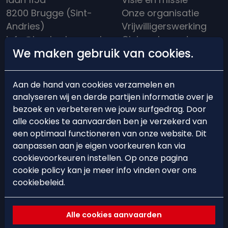
8200 Brugge (Sint-
Onze organisatie
Andries)
Vrijwilligerswerking
info@hockeybrugge.be
Clubreglement
We maken gebruik van cookies.
Clubhuis: +32 50 39
Een rijke historiek
13 71
Aan de hand van cookies verzamelen en
analyseren wij en derde partijen informatie over je
bezoek en verbeteren we jouw surfgedrag. Door
alle cookies te aanvaarden ben je verzekerd van
BEARS'ACADEMY
EVENTS
een optimaal functioneren van onze website. Dit
aanpassen aan je eigen voorkeuren kan via
Lid worden
Events
cookievoorkeuren instellen. Op onze pagina
cookie policy kan je meer info vinden over ons
Starten met hockey
Hockeystages &
cookiebeleid.
Trainingsschema
Clinics
Ploegindeling
Spelregels &
Alle cookies aanvaarden
arbitrage