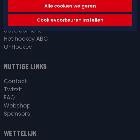
Red&Blue Academy
Alle cookies weigeren
District / BeGold
Cookievoorkeuren instellen
Individual
development
Het hockey ABC
G-Hockey
NUTTIGE LINKS
Contact
Twizzit
FAQ
Webshop
Sponsors
WETTELIJK