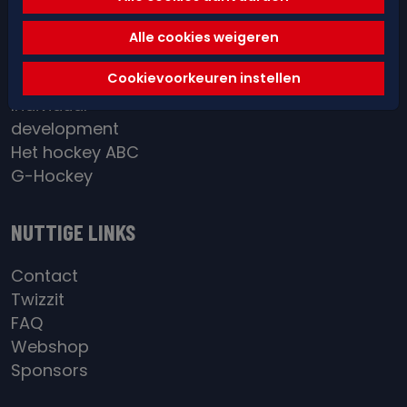
Spelregels &
arbitrage
Alle cookies weigeren
Red&Blue Academy
Cookievoorkeuren instellen
District / BeGold
Individual
development
Het hockey ABC
G-Hockey
NUTTIGE LINKS
Contact
Twizzit
FAQ
Webshop
Sponsors