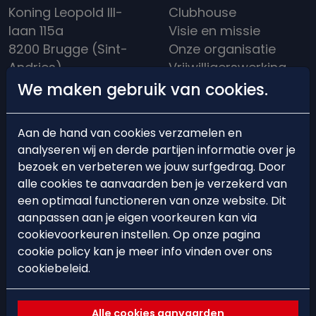
Koning Leopold III-
Clubhouse
laan 115a
Visie en missie
8200 Brugge (Sint-
Onze organisatie
Andries)
Vrijwilligerswerking
info@hockeybrugge.be
Clubreglement
We maken gebruik van cookies.
Clubhuis: +32 50 39
Een rijke historiek
13 71
Aan de hand van cookies verzamelen en
analyseren wij en derde partijen informatie over je
bezoek en verbeteren we jouw surfgedrag. Door
alle cookies te aanvaarden ben je verzekerd van
een optimaal functioneren van onze website. Dit
BEARS'ACADEMY
EVENTS
aanpassen aan je eigen voorkeuren kan via
cookievoorkeuren instellen. Op onze pagina
Lid worden
Events
cookie policy kan je meer info vinden over ons
Starten met hockey
Hockeystages &
cookiebeleid.
Trainingsschema
Clinics
Ploegindeling
Alle cookies aanvaarden