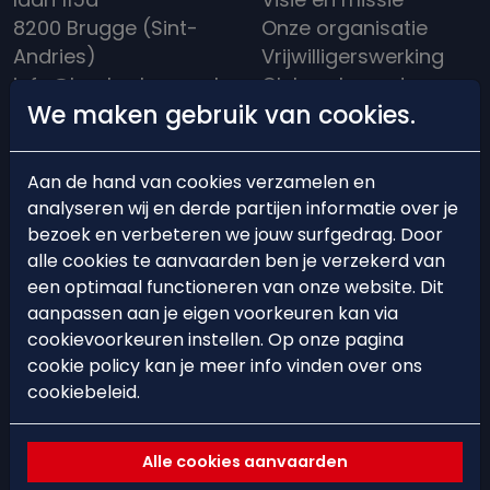
8200 Brugge (Sint-
Onze organisatie
Andries)
Vrijwilligerswerking
info@hockeybrugge.be
Clubreglement
We maken gebruik van cookies.
Clubhuis: +32 50 39
Een rijke historiek
13 71
Aan de hand van cookies verzamelen en
analyseren wij en derde partijen informatie over je
bezoek en verbeteren we jouw surfgedrag. Door
alle cookies te aanvaarden ben je verzekerd van
BEARS'ACADEMY
EVENTS
een optimaal functioneren van onze website. Dit
aanpassen aan je eigen voorkeuren kan via
Lid worden
Events
cookievoorkeuren instellen. Op onze pagina
cookie policy kan je meer info vinden over ons
Starten met hockey
Hockeystages &
cookiebeleid.
Trainingsschema
Clinics
Ploegindeling
Spelregels &
Alle cookies aanvaarden
arbitrage