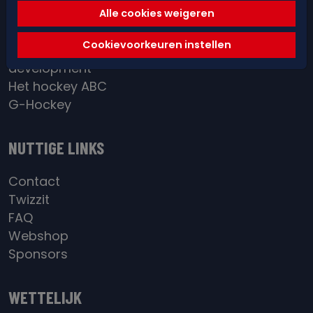
Red&Blue Academy
Alle cookies weigeren
District / BeGold
Cookievoorkeuren instellen
Individual
development
Het hockey ABC
G-Hockey
NUTTIGE LINKS
Contact
Twizzit
FAQ
Webshop
Sponsors
WETTELIJK