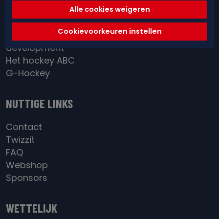
Red&Blue Academy
Alle cookies weigeren
District / BeGold
Cookievoorkeuren instellen
Individual
development
Het hockey ABC
G-Hockey
NUTTIGE LINKS
Contact
Twizzit
FAQ
Webshop
Sponsors
WETTELIJK