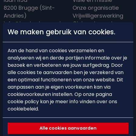
8200 Brugge (Sint-
Onze organisatie
Andries)
Vrijwilligerswerking
info@hockeybrugge.be
Clubreglement
We maken gebruik van cookies.
Clubhuis: +32 50 39
Een rijke historiek
13 71
Aan de hand van cookies verzamelen en
analyseren wij en derde partijen informatie over je
bezoek en verbeteren we jouw surfgedrag. Door
alle cookies te aanvaarden ben je verzekerd van
BEARS'ACADEMY
EVENTS
een optimaal functioneren van onze website. Dit
aanpassen aan je eigen voorkeuren kan via
Lid worden
Events
cookievoorkeuren instellen. Op onze pagina
cookie policy kan je meer info vinden over ons
Starten met hockey
Hockeystages &
cookiebeleid.
Trainingsschema
Clinics
Ploegindeling
Spelregels &
Alle cookies aanvaarden
arbitrage