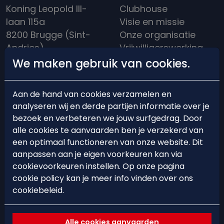
Koning Leopold III-
Clubhouse
laan 115a
Visie en missie
8200 Brugge (Sint-
Onze organisatie
Andries)
Vrijwilligerswerking
info@hockeybrugge.be
Clubreglement
We maken gebruik van cookies.
Clubhuis: +32 50 39
Een rijke historiek
13 71
Aan de hand van cookies verzamelen en
analyseren wij en derde partijen informatie over je
bezoek en verbeteren we jouw surfgedrag. Door
alle cookies te aanvaarden ben je verzekerd van
een optimaal functioneren van onze website. Dit
BEARS'ACADEMY
EVENTS
aanpassen aan je eigen voorkeuren kan via
cookievoorkeuren instellen. Op onze pagina
Lid worden
Events
cookie policy kan je meer info vinden over ons
Starten met hockey
Hockeystages &
cookiebeleid.
Trainingsschema
Clinics
Ploegindeling
Alle cookies aanvaarden