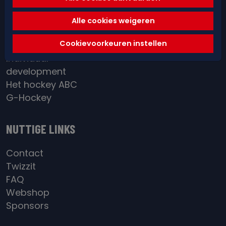
Spelregels &
arbitrage
Alle cookies weigeren
Red&Blue Academy
Cookievoorkeuren instellen
District / BeGold
Individual
development
Het hockey ABC
G-Hockey
NUTTIGE LINKS
Contact
Twizzit
FAQ
Webshop
Sponsors