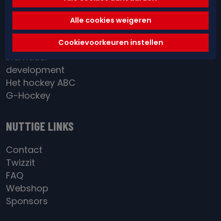
Spelregels &
arbitrage
Alle cookies weigeren
Red&Blue Academy
Cookievoorkeuren instellen
District / BeGold
Individual
development
Het hockey ABC
G-Hockey
NUTTIGE LINKS
Contact
Twizzit
FAQ
Webshop
Sponsors