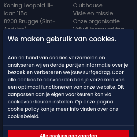
Koning Leopold III-
Clubhouse
laan 115a
Visie en missie
8200 Brugge (Sint-
Onze organisatie
Andries)
Vrijwilligerswerking
info@hockeybrugge.be
Clubreglement
We maken gebruik van cookies.
Clubhuis: +32 50 39
Een rijke historiek
13 71
Aan de hand van cookies verzamelen en
analyseren wij en derde partijen informatie over je
bezoek en verbeteren we jouw surfgedrag. Door
alle cookies te aanvaarden ben je verzekerd van
een optimaal functioneren van onze website. Dit
BEARS'ACADEMY
EVENTS
aanpassen aan je eigen voorkeuren kan via
cookievoorkeuren instellen. Op onze pagina
Lid worden
Events
cookie policy kan je meer info vinden over ons
Starten met hockey
Hockeystages &
cookiebeleid.
Trainingsschema
Clinics
Ploegindeling
Alle cookies aanvaarden