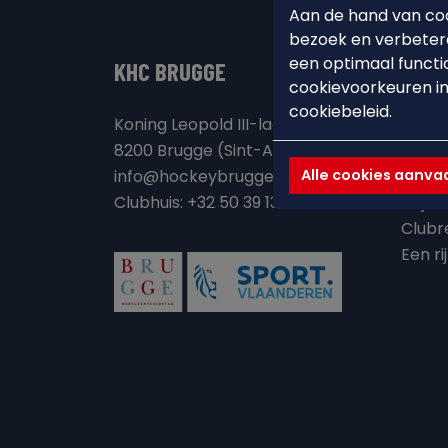
Aan de hand van coo
bezoek en verbetere
een optimaal functi
KHC BRUGGE
ONZE
cookievoorkeuren in
cookiebeleid.
Koning Leopold III-laan 115a
Clubh
8200 Brugge (Sint-Andries)
Visie 
Alle cookies aanv
info@hockeybrugge.be
Onze 
Clubhuis: +32 50 39 13 71
Vrijwi
Clubr
Een ri