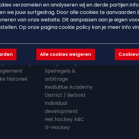
kies verzamelen en analyseren wij en derde partijen info
n we jouw surfgedrag. Door alle cookies te aanvaarden 
oneren van onze website. Dit aanpassen aan je eigen voo
 CLUB
BEARS'ACADEMY
EVENTS
stellen. Op onze pagina cookie policy kan je meer info vi
ouse
Lid worden
Events
en missie
Starten met hockey
Hockeystages
aarden
Alle cookies weigeren
Cookievo
organisatie
Trainingsschema
Clinics
lligerswerking
Ploegindeling
eglement
Spelregels &
jke historiek
arbitrage
Red&Blue Academy
District / BeGold
Individual
development
Het hockey ABC
G-Hockey