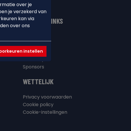
rmatie over je
ben je verzekerd van
rkeuren kan via
NUTTIGE LINKS
nden over ons
Contact
 &
Twizzit
orkeuren instellen
FAQ
Webshop
Sponsors
WETTELIJK
Privacy voorwaarden
Cookie policy
Cookie-instellingen