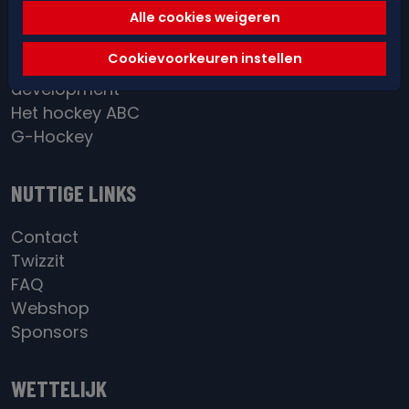
Red&Blue Academy
Alle cookies weigeren
District / BeGold
Cookievoorkeuren instellen
Individual
development
Het hockey ABC
G-Hockey
NUTTIGE LINKS
Contact
Twizzit
FAQ
Webshop
Sponsors
WETTELIJK