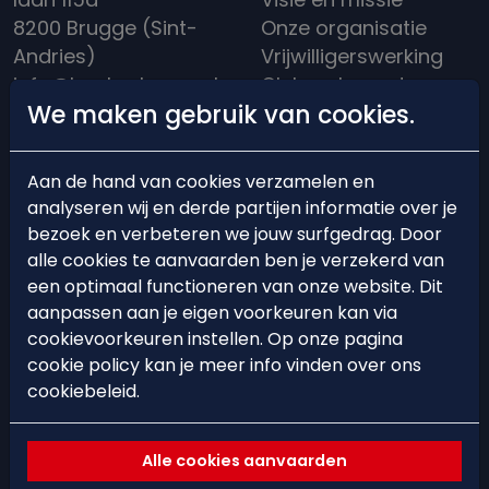
8200 Brugge (Sint-
Onze organisatie
Andries)
Vrijwilligerswerking
info@hockeybrugge.be
Clubreglement
We maken gebruik van cookies.
Clubhuis: +32 50 39
Een rijke historiek
13 71
Aan de hand van cookies verzamelen en
analyseren wij en derde partijen informatie over je
bezoek en verbeteren we jouw surfgedrag. Door
alle cookies te aanvaarden ben je verzekerd van
BEARS'ACADEMY
EVENTS
een optimaal functioneren van onze website. Dit
aanpassen aan je eigen voorkeuren kan via
Lid worden
Events
cookievoorkeuren instellen. Op onze pagina
cookie policy kan je meer info vinden over ons
Starten met hockey
Hockeystages &
cookiebeleid.
Trainingsschema
Clinics
Ploegindeling
Spelregels &
Alle cookies aanvaarden
arbitrage