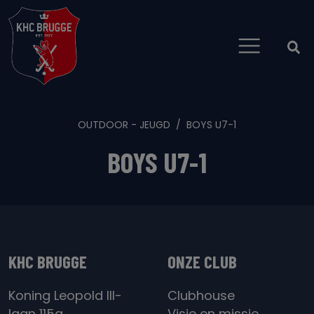
OUTDOOR - JEUGD
BOYS U7-1
BOYS U7-1
KHC BRUGGE
ONZE CLUB
Koning Leopold III-
Clubhouse
laan 115a
Visie en missie