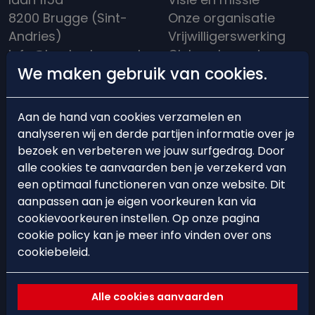
8200 Brugge (Sint-
Onze organisatie
Andries)
Vrijwilligerswerking
info@hockeybrugge.be
Clubreglement
We maken gebruik van cookies.
Clubhuis: +32 50 39
Een rijke historiek
13 71
Aan de hand van cookies verzamelen en
analyseren wij en derde partijen informatie over je
bezoek en verbeteren we jouw surfgedrag. Door
alle cookies te aanvaarden ben je verzekerd van
BEARS'ACADEMY
EVENTS
een optimaal functioneren van onze website. Dit
aanpassen aan je eigen voorkeuren kan via
Lid worden
Events
cookievoorkeuren instellen. Op onze pagina
cookie policy kan je meer info vinden over ons
Starten met hockey
Hockeystages &
cookiebeleid.
Trainingsschema
Clinics
Ploegindeling
Spelregels &
Alle cookies aanvaarden
arbitrage