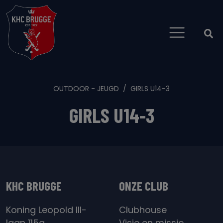
OUTDOOR - JEUGD
GIRLS U14-3
GIRLS U14-3
KHC BRUGGE
ONZE CLUB
Koning Leopold III-
Clubhouse
laan 115a
Visie en missie