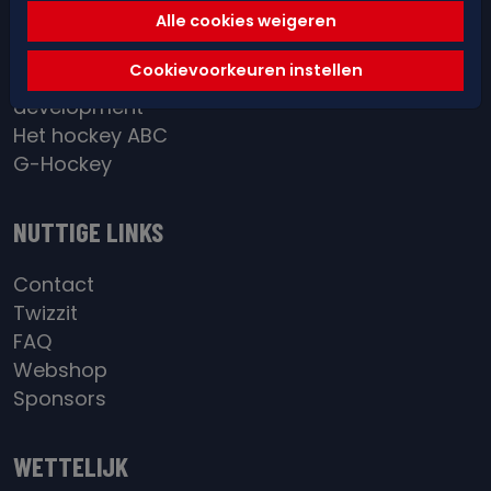
Red&Blue Academy
Alle cookies weigeren
District / BeGold
Cookievoorkeuren instellen
Individual
development
Het hockey ABC
G-Hockey
NUTTIGE LINKS
Contact
Twizzit
FAQ
Webshop
Sponsors
WETTELIJK