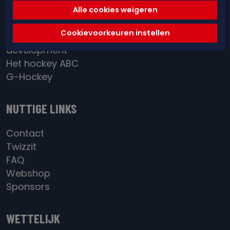
Red&Blue Academy
Alle cookies weigeren
District / BeGold
Cookievoorkeuren instellen
Individual
development
Het hockey ABC
G-Hockey
NUTTIGE LINKS
Contact
Twizzit
FAQ
Webshop
Sponsors
WETTELIJK