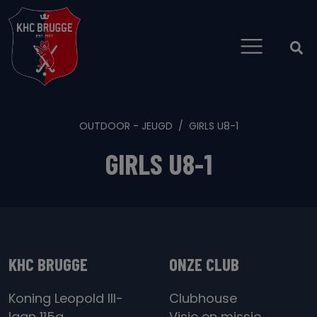
OUTDOOR - JEUGD
GIRLS U8-1
GIRLS U8-1
KHC BRUGGE
ONZE CLUB
Koning Leopold III-
Clubhouse
laan 115a
Visie en missie