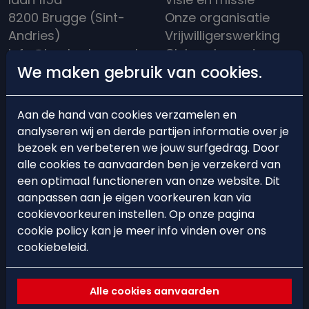
8200 Brugge (Sint-
Onze organisatie
Andries)
Vrijwilligerswerking
info@hockeybrugge.be
Clubreglement
We maken gebruik van cookies.
Clubhuis: +32 50 39
Een rijke historiek
13 71
Aan de hand van cookies verzamelen en
analyseren wij en derde partijen informatie over je
bezoek en verbeteren we jouw surfgedrag. Door
alle cookies te aanvaarden ben je verzekerd van
BEARS'ACADEMY
EVENTS
een optimaal functioneren van onze website. Dit
aanpassen aan je eigen voorkeuren kan via
Lid worden
Events
cookievoorkeuren instellen. Op onze pagina
cookie policy kan je meer info vinden over ons
Starten met hockey
Hockeystages &
cookiebeleid.
Trainingsschema
Clinics
Ploegindeling
Spelregels &
Alle cookies aanvaarden
arbitrage