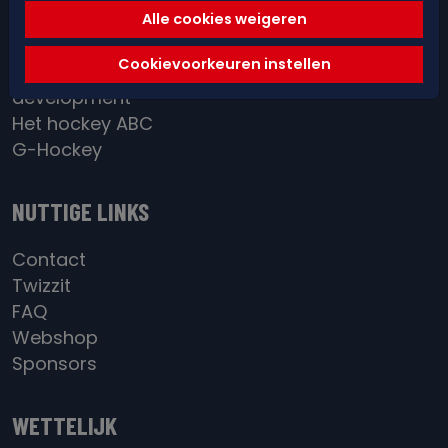
Red&Blue Academy
Alle cookies weigeren
District / BeGold
Cookievoorkeuren instellen
Individual
development
Het hockey ABC
G-Hockey
NUTTIGE LINKS
Contact
Twizzit
FAQ
Webshop
Sponsors
WETTELIJK