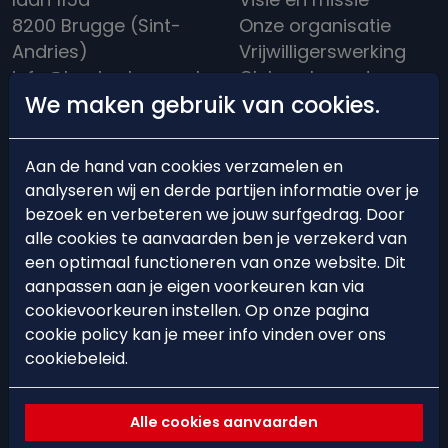
8200 Brugge (Sint-
Onze organisatie
Andries)
Vrijwilligerswerking
info@hockeybrugge.be
Clubreglement
We maken gebruik van cookies.
Clubhuis: +32 50 39
Een rijke historiek
13 71
Aan de hand van cookies verzamelen en
analyseren wij en derde partijen informatie over je
bezoek en verbeteren we jouw surfgedrag. Door
alle cookies te aanvaarden ben je verzekerd van
BEARS'ACADEMY
EVENTS
een optimaal functioneren van onze website. Dit
aanpassen aan je eigen voorkeuren kan via
Lid worden
Events
cookievoorkeuren instellen. Op onze pagina
cookie policy kan je meer info vinden over ons
Starten met hockey
Hockeystages &
cookiebeleid.
Trainingsschema
Clinics
Ploegindeling
Spelregels &
Alle cookies aanvaarden
arbitrage