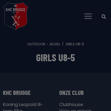
OUTDOOR - JEUGD
GIRLS U8-5
GIRLS U8-5
KHC BRUGGE
ONZE CLUB
Koning Leopold III-
Clubhouse
laan 115a
Visie en missie