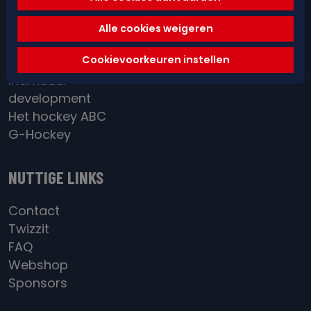
Spelregels &
arbitrage
Alle cookies weigeren
Red&Blue Academy
Cookievoorkeuren instellen
District / BeGold
Individual
development
Het hockey ABC
G-Hockey
NUTTIGE LINKS
Contact
Twizzit
FAQ
Webshop
Sponsors