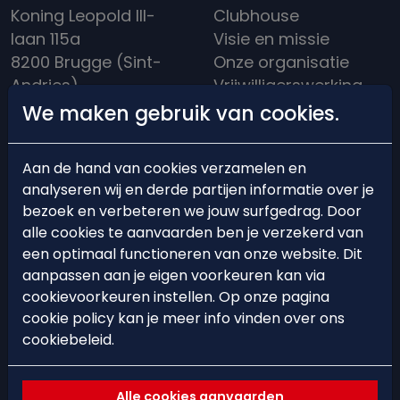
Koning Leopold III-
Clubhouse
laan 115a
Visie en missie
8200 Brugge (Sint-
Onze organisatie
Andries)
Vrijwilligerswerking
info@hockeybrugge.be
Clubreglement
We maken gebruik van cookies.
Clubhuis: +32 50 39
Een rijke historiek
13 71
Aan de hand van cookies verzamelen en
analyseren wij en derde partijen informatie over je
bezoek en verbeteren we jouw surfgedrag. Door
alle cookies te aanvaarden ben je verzekerd van
een optimaal functioneren van onze website. Dit
BEARS'ACADEMY
EVENTS
aanpassen aan je eigen voorkeuren kan via
cookievoorkeuren instellen. Op onze pagina
Lid worden
Events
cookie policy kan je meer info vinden over ons
Starten met hockey
Hockeystages &
cookiebeleid.
Trainingsschema
Clinics
Ploegindeling
Alle cookies aanvaarden