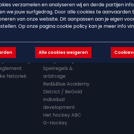
kies verzamelen en analyseren wij en derde partijen info
n we jouw surfgedrag. Door alle cookies te aanvaarden 
oneren van onze website. Dit aanpassen aan je eigen voo
 CLUB
BEARS'ACADEMY
EVENTS
stellen. Op onze pagina cookie policy kan je meer info vi
ouse
Lid worden
Events
en missie
Starten met hockey
Hockeystages
aarden
Alle cookies weigeren
Cookievo
organisatie
Trainingsschema
Clinics
lligerswerking
Ploegindeling
eglement
Spelregels &
jke historiek
arbitrage
Red&Blue Academy
District / BeGold
Individual
development
Het hockey ABC
G-Hockey