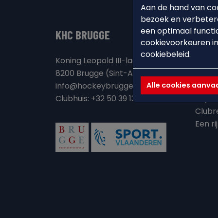
Aan de hand van coo
bezoek en verbetere
een optimaal functi
KHC BRUGGE
ONZE
cookievoorkeuren in
cookiebeleid.
Koning Leopold III-laan 115a
Clubh
8200 Brugge (Sint-Andries)
Visie 
Alle cookies aanv
info@hockeybrugge.be
Onze 
Clubhuis: +32 50 39 13 71
Vrijwi
Clubr
Een ri