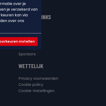
rmatie over je
ben je verzekerd van
rkeuren kan via
NUTTIGE LINKS
nden over ons
Contact
 &
Twizzit
orkeuren instellen
FAQ
Webshop
Sponsors
WETTELIJK
Privacy voorwaarden
Cookie policy
Cookie-instellingen