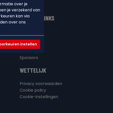
rmatie over je
ben je verzekerd van
rkeuren kan via
NUTTIGE LINKS
nden over ons
Contact
 &
Twizzit
orkeuren instellen
FAQ
Webshop
Sponsors
WETTELIJK
Privacy voorwaarden
Cookie policy
Cookie-instellingen