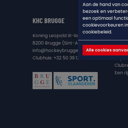
Aan de hand van coo
bezoek en verbetere
een optimaal functi
KHC BRUGGE
ONZE
cookievoorkeuren in
cookiebeleid.
Koning Leopold III-laan 115a
Clubh
8200 Brugge (Sint-Andries)
Visie 
Alle cookies aanv
info@hockeybrugge.be
Onze 
Clubhuis: +32 50 39 13 71
Vrijwi
Clubr
Een ri