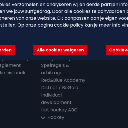
kies verzamelen en analyseren wij en derde partijen info
n we jouw surfgedrag. Door alle cookies te aanvaarden 
oneren van onze website. Dit aanpassen aan je eigen voo
 CLUB
BEARS'ACADEMY
EVENTS
stellen. Op onze pagina cookie policy kan je meer info vi
ouse
Lid worden
Events
en missie
Starten met hockey
Hockeystages
aarden
Alle cookies weigeren
Cookievo
organisatie
Trainingsschema
Clinics
lligerswerking
Ploegindeling
eglement
Spelregels &
jke historiek
arbitrage
Red&Blue Academy
District / BeGold
Individual
development
Het hockey ABC
G-Hockey