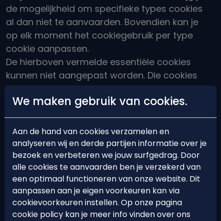
de mogelijkheid om specifieke types cookies
al dan niet te aanvaarden. Bovendien kan je
op elk moment het cookiegebruik per type
cookie aanpassen.
De hierboven vermelde
essentiële
cookies
kunnen niet aangepast worden. Die cookies
zijn immers nodig om
de site
te laten werken.
We maken gebruik van cookies.
De gegevens die we eventueel via deze
cookies verzamelen, zijn altijd anoniem. Op die
manier zal identificatie dus nooit mogelijk zijn.
Aan de hand van cookies verzamelen en
analyseren wij en derde partijen informatie over je
VIA DE BROWSER
bezoek en verbeteren we jouw surfgedrag. Door
alle cookies te aanvaarden ben je verzekerd van
In de meeste populaire browsers zoals
een optimaal functioneren van onze website. Dit
Chrome, Firefox, Internet Explorer,
Edge
en
aanpassen aan je eigen voorkeuren kan via
Safari kan u in de instellingen bepalen welke
cookievoorkeuren instellen. Op onze pagina
cookies u op uw computer of toestel wil
cookie policy kan je meer info vinden over ons