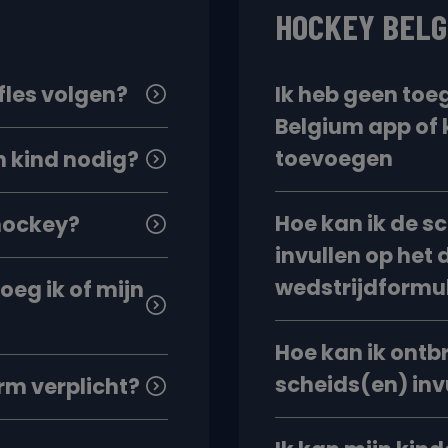
HOCKEY BELG
efles volgen?
Ik heb geen toe
Belgium app of 
toevoegen
n kind nodig?
Hoe kan ik de s
 hockey?
invullen op het 
wedstrijdformu
loeg ik of mijn
Hoe kan ik ontb
scheids(en) inv
rm verplicht?