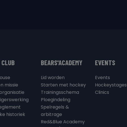
 CLUB
BEARS'ACADEMY
EVENTS
ouse
Lid worden
Events
en missie
Starten met hockey
Hockeystages
organisatie
Trainingsschema
Clinics
lligerswerking
Ploegindeling
eglement
Spelregels &
jke historiek
arbitrage
Red&Blue Academy