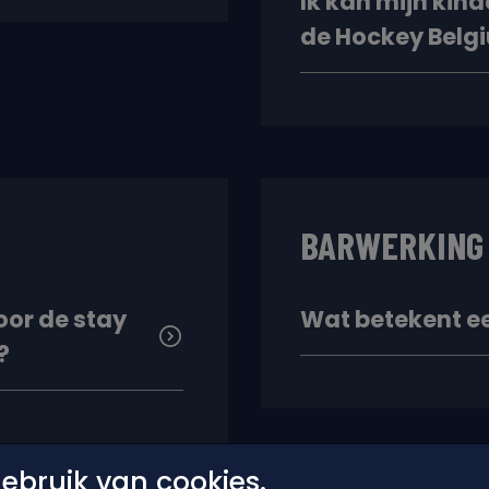
Ik kan mijn kin
de Hockey Belg
BARWERKING
oor de stay
Wat betekent e
?
bruik van cookies.