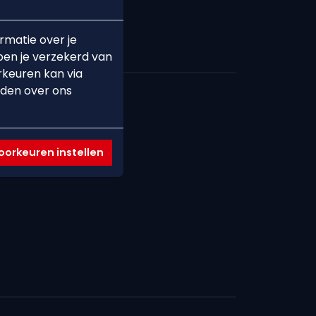
rmatie over je
ben je verzekerd van
rkeuren kan via
nden over ons
TNER
orkeuren instellen