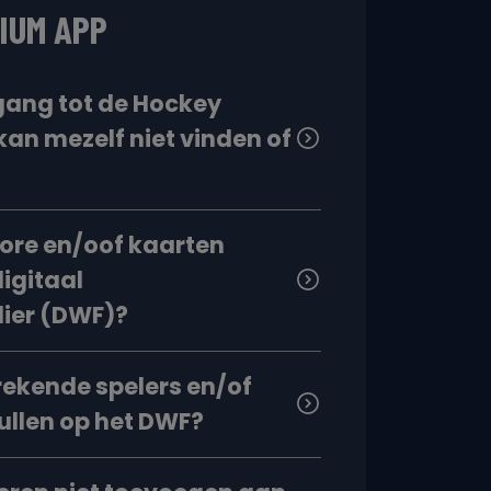
IUM APP
gang tot de Hockey
kan mezelf niet vinden of
core en/oof kaarten
digitaal
lier (DWF)?
rekende spelers en/of
ullen op het DWF?