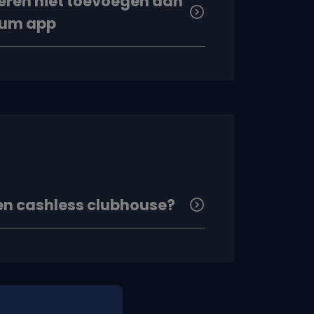
deren niet toevoegen aan
ium app
en cashless clubhouse?