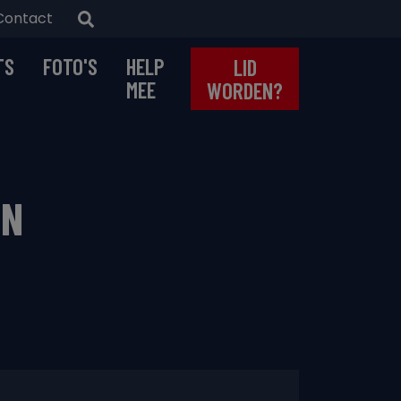
Contact
TS
FOTO'S
HELP
LID
MEE
WORDEN?
EN