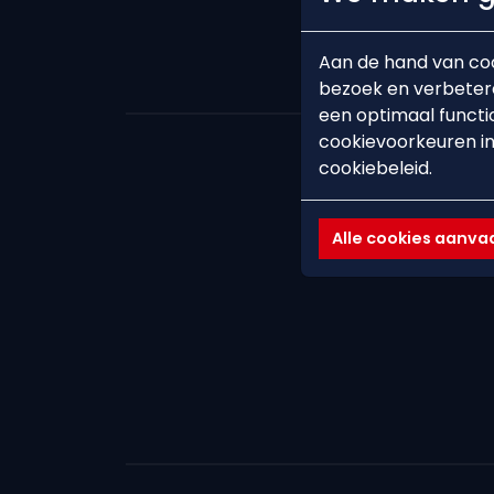
Aan de hand van coo
bezoek en verbetere
een optimaal functi
cookievoorkeuren in
cookiebeleid.
TOG
Alle cookies aanv