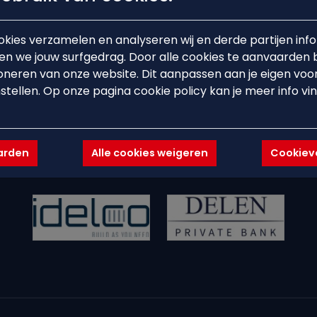
kies verzamelen en analyseren wij en derde partijen info
n we jouw surfgedrag. Door alle cookies te aanvaarden 
oneren van onze website. Dit aanpassen aan je eigen voo
stellen. Op onze pagina cookie policy kan je meer info vi
ETHER WITH OUR MAIN PAR
aarden
Alle cookies weigeren
Cookievo