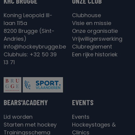
KHC BRUGGE
ONZE CLUB
Koning Leopold III-
Clubhouse
laan 115a
Visie en missie
8200 Brugge (Sint-
Onze organisatie
Andries)
Vrijwilligerswerking
info@hockeybrugge.be
Clubreglement
Clubhuis: +32 50 39
Een rijke historiek
13 71
BEARS'ACADEMY
EVENTS
Lid worden
Events
Starten met hockey
Hockeystages &
Trainingsschema
Clinics