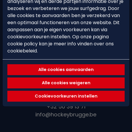
analyseren wij en derde partijen informatie over je
bezoek en verbeteren we jouw surfgedrag. Door
ONS ADRES
alle cookies te aanvaarden ben je verzekerd van
een optimaal functioneren van onze website. Dit
Koning Leopold III-laan 115a
aanpassen aan je eigen voorkeuren kan via
8200 Brugge (Sint-Andries)
cookievoorkeuren instellen. Op onze pagina
cookie policy kan je meer info vinden over ons
cookiebeleid.
Alle cookies aanvaarden
Alle cookies weigeren
BEL OF MAIL ONS
Cookievoorkeuren instellen
+32 50 39 13 71
info@hockeybrugge.be