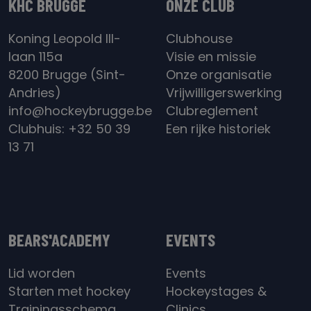
KHC BRUGGE
ONZE CLUB
Koning Leopold III-
Clubhouse
laan 115a
Visie en missie
8200 Brugge (Sint-
Onze organisatie
Andries)
Vrijwilligerswerking
info@hockeybrugge.be
Clubreglement
Clubhuis: +32 50 39
Een rijke historiek
13 71
BEARS'ACADEMY
EVENTS
Lid worden
Events
Starten met hockey
Hockeystages &
Trainingsschema
Clinics